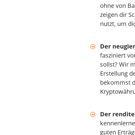
ohne von Ban
zeigen dir S
nutzt, um di
Der neugier
fasziniert v
sollst? Wir 
Erstellung d
bekommst du
Kryptowähru
Der rendite
kennenlernen
guten Erträg