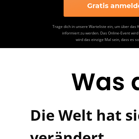
Gratis anmeld
Trage dich in unsere Warteliste ein, um über das
informiert zu werden. Das Online-Event wird l
wird das einzige Mal sein, dass es so 
Die Welt hat s
verändert...