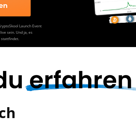
en
 KryptoSkool Launch Event
ive sein. Und ja, es
stattfindet.
ich