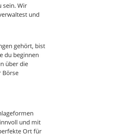
 sein. Wir
 verwaltest und
gen gehört, bist
ie du beginnen
en über die
r Börse
Anlageformen
innvoll und mit
perfekte Ort für